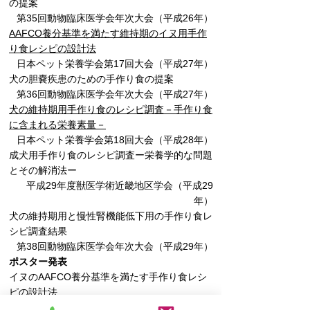
の提案
第35回動物臨床医学会年次大会（平成26年）
AAFCO養分基準を満たす維持期のイヌ用手作
り食レシピの設計法
日本ペット栄養学会第17回大会（平成27年）
犬の胆嚢疾患のための手作り食の提案
第36回動物臨床医学会年次大会（平成27年）
犬の維持期用手作り食のレシピ調査－手作り食
に含まれる栄養素量－
日本ペット栄養学会第18回大会（平成28年）
成犬用手作り食のレシピ調査ー栄養学的な問題
とその解消法ー
平成29年度獣医学術近畿地区学会（平成29
年）
犬の維持期用と慢性腎機能低下用の手作り食レ
シピ調査結果
第38回動物臨床医学会年次大会（平成29年）
ポスター発表
イヌのAAFCO養分基準を満たす手作り食レシ
ピの設計法
第32回日本微量栄養素学会学術集会（平成27