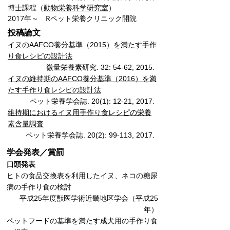
博士課程（
動物栄養科学研究室
）
2017年～ Rペット栄養クリニック開院
投稿論文
イヌのAAFCO養分基準（2015）を満たす手作
り食レシピの設計法
微量栄養素研究. 32: 54-62, 2015.
イヌの維持期のAAFCO養分基準（2016）を満
たす手作り食レシピの設計法
ペット栄養学会誌. 20(1): 12-21, 2017.
維持期におけるイヌ用手作り食レシピの栄養
素含量調査
​ペット栄養学会誌. 20(2): 99-113, 2017.
学会発表／賞罰
口頭発表
ヒトの食品交換表を利用したイヌ、ネコの糖尿
病の手作り食の検討
平成25年度獣医学術近畿地区学会（平成25
年）
ペットフードの基準を満たす成犬用の手作り食