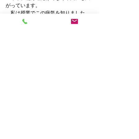
がっています。
　私は授業でこの病気を知りました
が、北海道ではみなさんこの危険性を
知っているそうです。
　普通の注意になってしまいますが、
　糞便に排泄された虫卵が、どこから
手につくかわかりませんので、
　動物などを触った後はしっかり手を
洗いましょう。