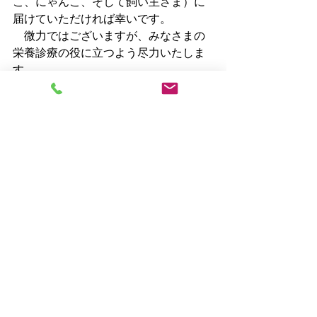
こ、にゃんこ、そして飼い主さま）に
届けていただければ幸いです。
　微力ではございますが、みなさまの
栄養診療の役に立つよう尽力いたしま
す。
　犬猫の栄養学、栄養管理、栄養計
算、手作り食に興味を持ってくださ
り、ありがとうございます。
　　清水
最新記事
すべて表示